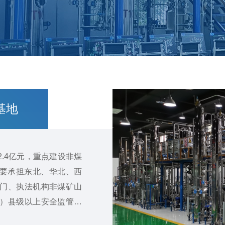
基地
.4亿元，重点建设非煤
要承担东北、华北、西
部门、执法机构非煤矿山
市）县级以上安全监管部
员的执法能力实训、考