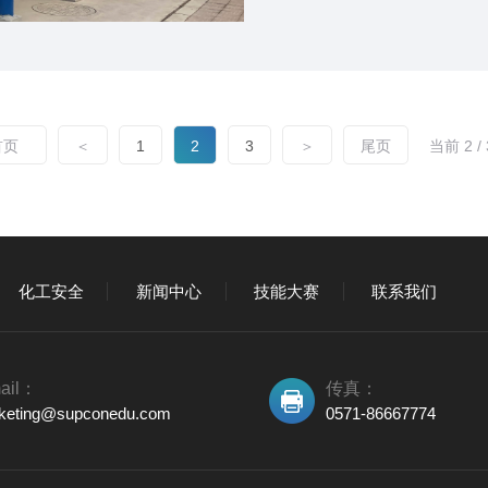
培训效果。
首页
＜
1
2
3
＞
尾页
化工安全
新闻中心
技能大赛
联系我们
ail：
传真：
keting@supconedu.com
0571-86667774