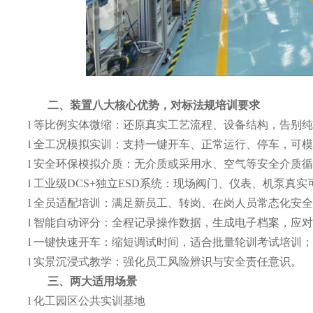
二、
装置
八大
核心优势，对标法规培训要求
l
等比例实体微缩：还原真实工艺流程、设备结构，告别
l
全工况模拟实训：支持一键开车、正常运行、停车，可
l
安全环保模拟介质：无介质或采用水、空气等安全介质
l
工业级DCS+独立ESD系统：现场阀门、仪表、机泵真
l
全员适配培训：满足新员工、转岗、在岗人员常态化安
l
智能自动评分：全程记录操作数据，生成电子档案，应
l
一键快速开车：缩短调试时间，适合批量轮训考试培训
l
实景沉浸式教学：强化员工风险辨识与安全责任意识。
三、两大适用场景
l
化工园区公共实训基地