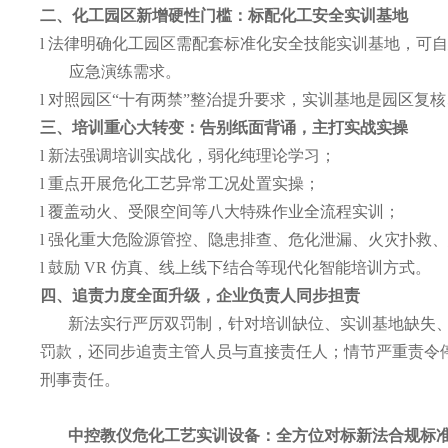
二、化工园区新增硬性门槛：标配化工安全实训基地
l
法律明确化工园区需配套标准化安全技能实训基地，可
应急演练需求。
l
对照园区
“十有两禁”整治提升要求，实训基地是园区复
三、培训重心大转变：告别纸面背诵，主打实战实操
l
新法强调培训实战化，弱化纯理论学习；
l
重点开展危化工艺异常工况处置实操；
l
覆盖动火、受限空间等八大特殊作业全流程实训；
l
强化重大危险源管控、隐患排查、危化泄漏、火灾扑救
l
鼓励
VR 仿真、线上线下结合等现代化智能培训方式。
四、追责力度全面升级，企业负责人同步担责
新法实行严厉双罚制，针对培训缺位、实训基地缺失
罚款，还同步追责主管人员与直接责任人；情节严重责令
刑事责任。
中控教仪危化工艺实训设备：全方位对标新法合规标