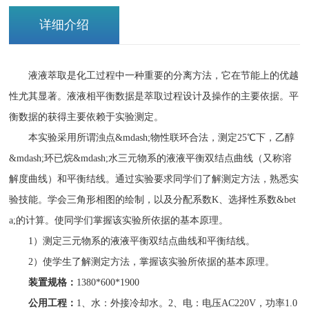
详细介绍
液液萃取是化工过程中一种重要的分离方法，它在节能上的优越
性尤其显著。液液相平衡数据是萃取过程设计及操作的主要依据。平
衡数据的获得主要依赖于实验测定。
本实验采用所谓浊点
&mdash;物性联环合法，测定
25
℃下，乙醇
&mdash;环已烷&mdash;水三元物系的液液平衡双结点曲线（又称溶
解度曲线）和平衡结线。通过实验要求同学们了解测定方法，熟悉实
验技能。学会三角形相图的绘制，以及分配系数
K
、选择性系数&bet
a;的计算。使同学们掌握该实验所依据的基本原理。
1）测定三元物系的液液平衡双结点曲线和平衡结线。
2）使学生了解测定方法，掌握该实验所依据的基本原理。
装置规格：
1380*600*1900
公用工程：
1
、水：外接冷却水。
2
、电：电压
AC220V
，功率
1.0