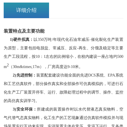
详细介绍
装置特点及主要功能
1
)
硬件拟真：
以
350
万吨
/
年现代化石油常减压
-
催化裂化生产装置
为原型，
主要包括
电脱盐、
常减压
、
反应
-
再生
、
分馏
及
稳定
等主要
生产工段流程，
按
10
：
1
左右的比例缩小，在校内建设一座占地约
500
2
m
（
30m
&times;
17m
），厂房高度达
9-10
米
。
2
)先进控制：
装置配套建设功能全面的先进
DCS系统
、
EPA系统
和工艺仿真软件
，
部分操作
真实
和全部操作可仿真模拟的，可进行石
化生产工厂装置开停车、运行、故障处理过程中的调节、操作、监控
的高仿真实训学习
。
3
)安全环保：
所建成的装置操作时以水代替
液态真实
物料
，空
气代替气态真实物料
，化工生产的工艺现象通过仿真软件模拟
并与现
场装置实行互动
来实现。实训装置
主体
在常压、常温下运行，无各类