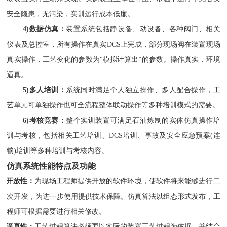
安全隐患，无污染，实训
运行
成本低廉。
4
)数据仿真：
装置系统包括静设备、动设备、各种阀门
、
相关
仪表
及总控室
，所有操作在
真实
DCS上完成，
部分
现场阀在装置现场
真实操作，工艺变化的参数为“模拟计算出”的参数。操作真实，环境
逼真。
5
)多人培训：
系统同时满足个人独立操作
、
多人配合操作
，工
艺单元可单独操作也可全流程整体联动操作等多种
培训模式的需要。
6
)考核竞赛：
整个实训装置可满足石油炼制的实体仿真操作培
训与考核，包括相关工艺培训、DCS培训、事故及安全应急预案(连
锁)培训等多种培训与考核内容。
仿真系统性能特点及功能
）开放性
：
为现场工程师提供开放的软件环境，使软件将来能够进行二
次开发，为进一步使用提供技术保障。仿真算法以组态形式发布，工
程师可根据需要进行相关修改。
）逼真性
：
工艺过程算法必须要以实际的装置工艺过程为依据，并结合