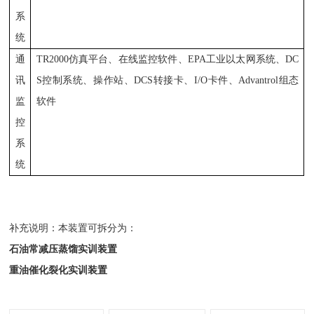
系
统
通
TR2000
仿真平台
、
在线监控软件
、
EPA
工业
以太网
系统
、
DC
讯
S
控制系统
、
操作站
、
DCS
转接卡、
I/O
卡件、
Advantrol
组态
监
软件
控
系
统
补充说明：本装置可拆分为：
石油常减压蒸馏实训装置
重油催化裂化实训装置