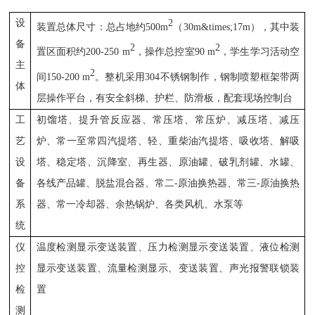
设
2
装置总体尺寸：总
占地
约500
m
（30
m
&times;17
m
）
，其中
装
备
2
2
置区面积约200-250
m
，操作总控室
90
m
，学生学习活动空
主
2
间150-200
m
。
整机采用
304
不锈钢制作，
钢制
喷塑
框架
带两
体
层操作平台，有安全斜梯
、
护栏、防滑板，配套现场控制台
工
初馏塔、
提升管反应器
、
常压塔、常压炉、减压塔、减压
艺
炉、常一至常四汽提塔、轻、重柴油汽提塔、吸收塔、解吸
设
塔、稳定塔、沉降室、再生器、原油罐、破乳剂罐、水罐、
备
各线产品罐、脱盐混合器、
常二-原油换热器
、
常
三
-原油换热
系
器
、
常一冷却器
、余热锅炉、各类风机、水泵等
统
仪
温度检测显示变送装置
、
压力检测显示变送装置
、
液位检测
控
显示变送装置
、
流量检测显示
、
变送装置
、
声光报警联锁装
检
置
测